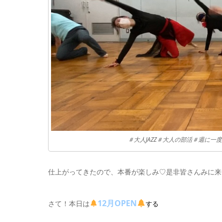
＃大人JAZZ＃大人の部活＃週に
仕上がってきたので、本番が楽しみ♡是非皆さんみに来
12月OPEN
さて！本日は
する